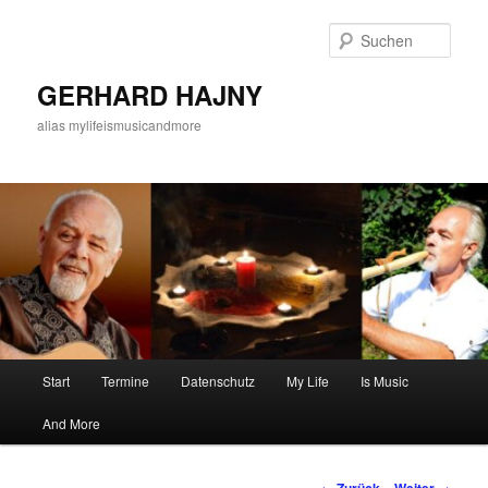
Zum
Inhalt
Such
wechseln
GERHARD HAJNY
alias mylifeismusicandmore
Hauptmenü
Start
Termine
Datenschutz
My Life
Is Music
And More
Beitragsnavigation
←
→